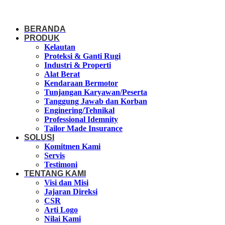
BERANDA
PRODUK
Kelautan
Proteksi & Ganti Rugi
Industri & Properti
Alat Berat
Kendaraan Bermotor
Tunjangan Karyawan/Peserta
Tanggung Jawab dan Korban
Enginering/Tehnikal
Professional Idemnity
Tailor Made Insurance
SOLUSI
Komitmen Kami
Servis
Testimoni
TENTANG KAMI
Visi dan Misi
Jajaran Direksi
CSR
Arti Logo
Nilai Kami