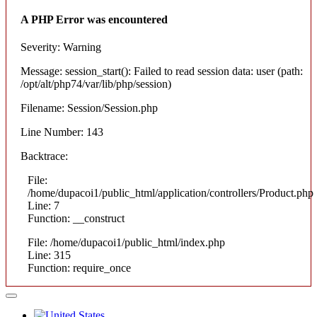
A PHP Error was encountered
Severity: Warning
Message: session_start(): Failed to read session data: user (path:
/opt/alt/php74/var/lib/php/session)
Filename: Session/Session.php
Line Number: 143
Backtrace:
File:
/home/dupacoi1/public_html/application/controllers/Product.php
Line: 7
Function: __construct
File: /home/dupacoi1/public_html/index.php
Line: 315
Function: require_once