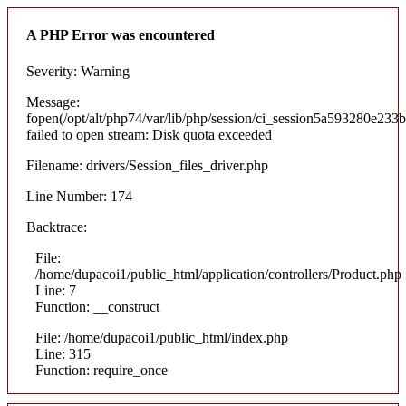
A PHP Error was encountered
Severity: Warning
Message:
fopen(/opt/alt/php74/var/lib/php/session/ci_session5a593280e2
failed to open stream: Disk quota exceeded
Filename: drivers/Session_files_driver.php
Line Number: 174
Backtrace:
File:
/home/dupacoi1/public_html/application/controllers/Product.php
Line: 7
Function: __construct
File: /home/dupacoi1/public_html/index.php
Line: 315
Function: require_once